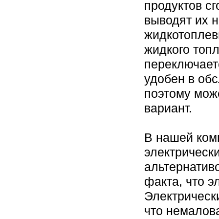
продуктов с
выводят их н
жидкотоплевн
жидкого топл
переключаетс
удобен в об
поэтому мож
вариант.
В нашей ком
электрическ
альтернативо
факта, что э
Электрически
что немалов