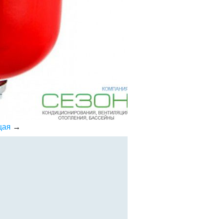
щая
→